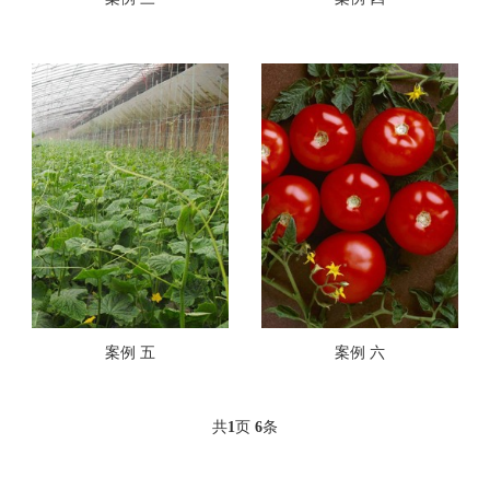
案例 五
案例 六
共
1
页
6
条