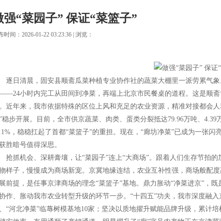
做强“菜园子” 保证“菜篮子”
时间：2026-01-22 03:23:36 | 浏览：
日清晨，固安县顺斋瓜菜种植专业协作社的蔬菜大棚里一派劳累气象。
——24小时内完工从田间到净菜，再端上北京市民餐桌的道程。这是顺斋
。近年来，我市依据特殊的区位上风和充足的农业资源，精准对接都会人群
”稳步开展。目前，全市供京蔬菜、肉类、蛋类分裂抵达79.96万吨、4.39万吨
6.1%，稳稳扛起了首都“菜篮子”的重担。现在，“廊坊净菜”已成为一
获胜暗号值得深思。
抓机会、深耕膏壤，让“菜园子”连上“大商场”。跟着人们生存节拍的
物样子，慢慢成为商场新宠。京冀地缘连结，农业互补性强，商场般配度
展前提，是任事京津商场的理念“菜篮子”基地。鼎力胀动“净菜进京”，
协作、胀动我市农业转型升级的环节一步。“十四五”功夫，我市深度融入
、“河北净菜”临蓐树模基地10家；坚决以质地擢升赋能品牌升级，累计培