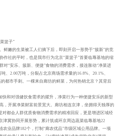
鲜嫩的生菜被工人们摘下后，即刻开启一形势于“簇新”的竞
协作社的平时，也是我市行为北京“菜篮子”首要临蓐基地的缩
对“安乐、簇新、便捷”食物的消费需求，接连胀动“净菜进
、2.00万吨，分裂占北京商场需求量的16.8%、20.1%、
张闪亮的都市手刺。一棵来自廊坊的鲜菜，为何热销北京？其背后
加快和对强健饮食需求的擢升，净菜行为一种便捷安乐的新型
高，开展净菜财富前景宽大。廊坊相连京津，坐拥得天独厚的
既是对都会人群优质食物消费需求的精准回应，更是增进区域经
京津冀协同开展形势，累计筑成环京周边蔬菜临蓐基地22
植农业品牌182个，打制“廊农优品”市级区域公用品牌。一项