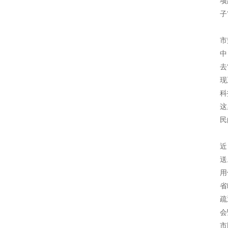
项
子
科
市
中
去
现
科
这
民
通
近
送
用
省
疏
会
市