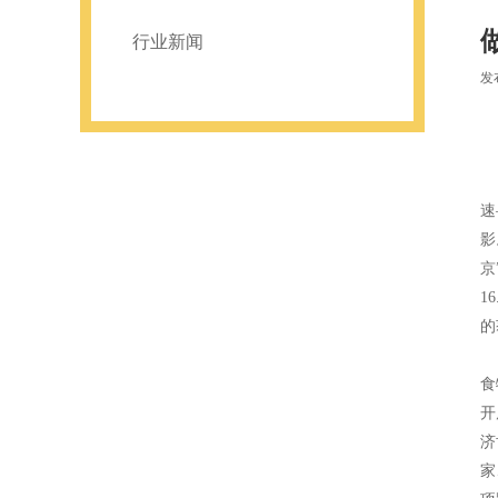
行业新闻
发布
逐
速
影
京
1
的
抢
食
开
济
家