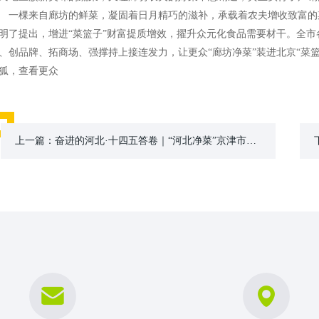
棵来自廊坊的鲜菜，凝固着日月精巧的滋补，承载着农夫增收致富的期
明了提出，增进“菜篮子”财富提质增效，擢升众元化食品需要材干。全
、创品牌、拓商场、强撑持上接连发力，让更众“廊坊净菜”装进北京“菜
狐，查看更众
上一篇：
奋进的河北·十四五答卷｜“河北净菜”京津市集受青睐