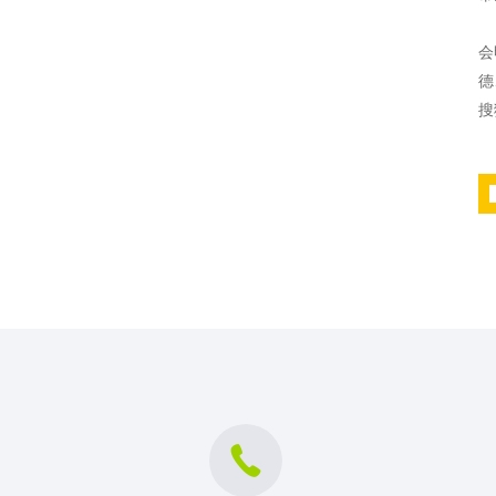
一
会
德
搜