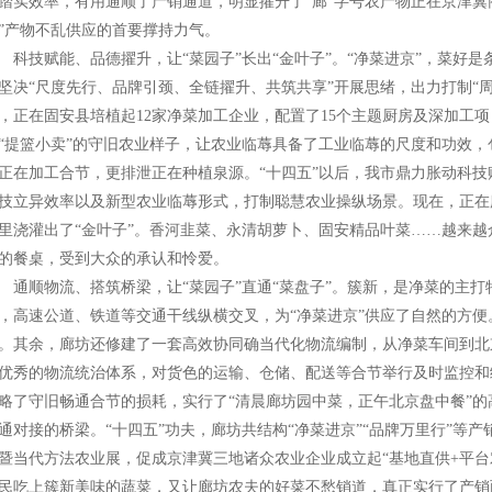
踏实效率，有用通顺了产销通道，明显擢升了“廊”字号农产物正在京津冀
”产物不乱供应的首要撑持力气。
技赋能、品德擢升，让“菜园子”长出“金叶子”。“净菜进京”，菜好是
坚决“尺度先行、品牌引颈、全链擢升、共筑共享”开展思绪，出力打制“
，正在固安县培植起12家净菜加工企业，配置了15个主题厨房及深加工
“提篮小卖”的守旧农业样子，让农业临蓐具备了工业临蓐的尺度和功效，包管
正在加工合节，更排泄正在种植泉源。“十四五”以后，我市鼎力胀动科
技立异效率以及新型农业临蓐形式，打制聪慧农业操纵场景。现在，正在
里浇灌出了“金叶子”。香河韭菜、永清胡萝卜、固安精品叶菜……越来越众
的餐桌，受到大众的承认和怜爱。
顺物流、搭筑桥梁，让“菜园子”直通“菜盘子”。簇新，是净菜的主打特
，高速公道、铁道等交通干线纵横交叉，为“净菜进京”供应了自然的方
。其余，廊坊还修建了一套高效协同确当代化物流编制，从净菜车间到北
优秀的物流统治体系，对货色的运输、仓储、配送等合节举行及时监控和
略了守旧畅通合节的损耗，实行了“清晨廊坊园中菜，正午北京盘中餐”
通对接的桥梁。“十四五”功夫，廊坊共结构“净菜进京”“品牌万里行”等产销
暨当代方法农业展，促成京津冀三地诸众农业企业成立起“基地直供+平台
民吃上簇新美味的蔬菜，又让廊坊农夫的好菜不愁销道，真正实行了产销两