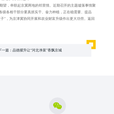
望，串联起京冀两地的邻里情。近期召开的主题墟落事情聚
市各级各相干部分要真抓实干、奋力种植，正在稳需要、提品
篮子”，为京津冀协同开展和农业财富升级作出更大功劳。返回
下一篇：
品德擢升让“河北净菜”香飘京城