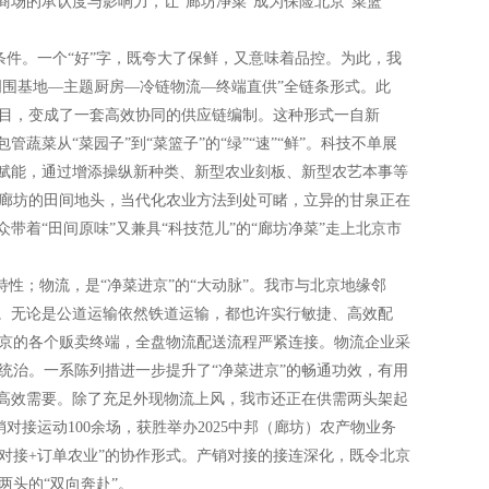
商场的承认度与影响力，让“廊坊净菜”成为保险北京“菜篮
条件。一个“好”字，既夸大了保鲜，又意味着品控。为此，我
周围基地—主题厨房—冷链物流—终端直供”全链条形式。此
项目，变成了一套高效协同的供应链编制。这种形式一自新
蔬菜从“菜园子”到“菜篮子”的“绿”“速”“鲜”。科技不单展
技赋能，通过增添操纵新种类、新型农业刻板、新型农艺本事等
廊坊的田间地头，当代化农业方法到处可睹，立异的甘泉正在
带着“田间原味”又兼具“科技范儿”的“廊坊净菜”走上北京市
性；物流，是“净菜进京”的“大动脉”。我市与北京地缘邻
便。无论是公道运输依然铁道运输，都也许实行敏捷、高效配
京的各个贩卖终端，全盘物流配送流程严紧连接。物流企业采
统治。一系陈列措进一步提升了“净菜进京”的畅通功效，有用
的高效需要。除了充足外现物流上风，我市还正在供需两头架起
对接运动100余场，获胜举办2025中邦（廊坊）农产物业务
对接+订单农业”的协作形式。产销对接的接连深化，既令北京
头的“双向奔赴”。